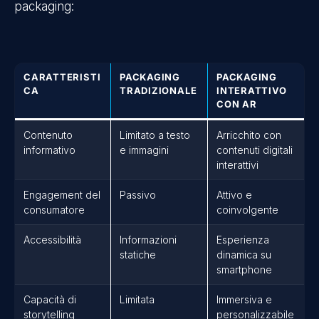
packaging:
CARATTERISTI
PACKAGING
PACKAGING
CA
TRADIZIONALE
INTERATTIVO
CON AR
Contenuto
Limitato a testo
Arricchito con
informativo
e immagini
contenuti digitali
interattivi
Engagement del
Passivo
Attivo e
consumatore
coinvolgente
Accessibilità
Informazioni
Esperienza
statiche
dinamica su
smartphone
Capacità di
Limitata
Immersiva e
storytelling
personalizzabile