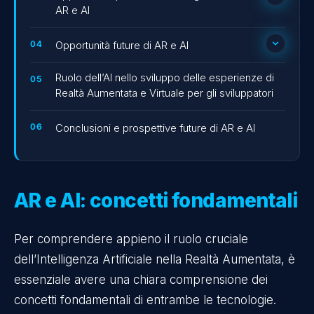
AR e AI
Benefici della sinergia AR e AI
Settore del gaming
Opportunità future di AR e AI
Didattica e formazione
Crescita del mercato di AR e AI
Ruolo dell’AI nello sviluppo delle esperienze di
Marketing e retail
Realtà Aumentata e Virtuale per gli sviluppatori
Miglioramento dell’esperienza utente
Navigazione e turismo
Convergenza con altre tecnologie
Conclusioni e prospettive future di AR e AI
emergenti
Altre applicazioni settoriali
Impatto sull’educazione e sulla
formazione
AR e AI: concetti fondamentali
Espansione dell’utilizzo industriale
Per comprendere appieno il ruolo cruciale
dell’Intelligenza Artificiale nella Realtà Aumentata, è
essenziale avere una chiara comprensione dei
concetti fondamentali di entrambe le tecnologie.