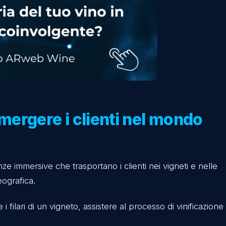
con uno smartphone
per accedere a video che racco
e caratteristiche del vino o contenuti che mostrano il
alore percepito al prodotto,
rendendolo unico agli