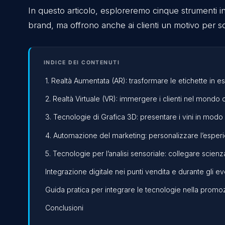
abbiamo realizzato progetti in collaborazi
Su Linkedin, da ormai più di due anni condiv
del mondo della Realtà Aumentata e delle 
questo nuovo mondo, ti lascio qui
il link
In questo articolo, esploreremo cinque stru
brand, ma offrono anche ai clienti un motivo 
INDICE DEI CONTENUTI
1. Realtà Aumentata (AR): trasformare le etiche
2. Realtà Virtuale (VR): immergere i clienti ne