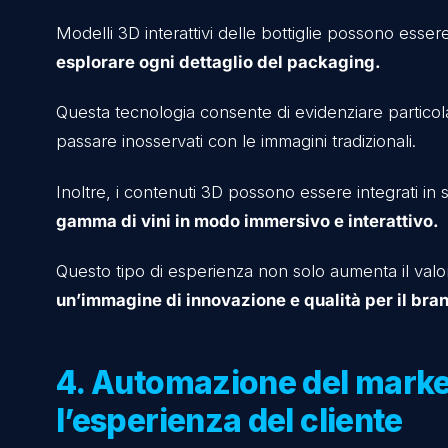
Inoltre, la VR può essere utilizzata durante fi
rafforzi il legame emotivo con il brand.
Un esempio pratico è rappresentato da ca
proprio terroir e le tecniche di produzione,
3. Tecnologie di Grafic
innovativo
I contenuti tridimensionali di
grafica 3D
sono 
migliorare la presentazione dei propri prodot