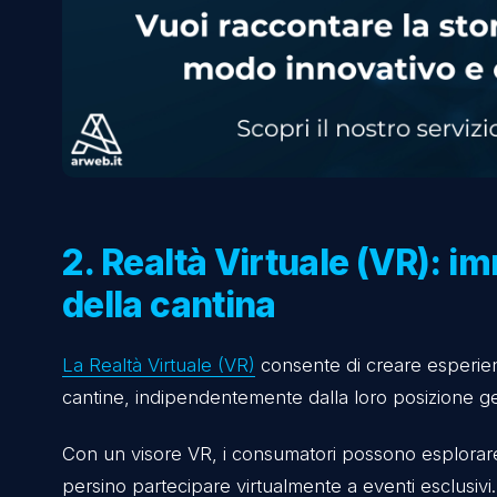
portale verso il mondo della cantina.
Le etichette possono essere scansionate 
della produzione, animazioni che illustrano l
proviene.
Queste esperienze interattive aggiungono v
consumatore.