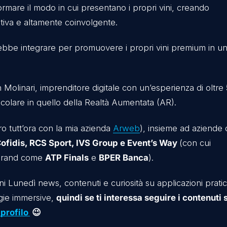
ne devono adottare tecnologie avanzate per raccont
nico e memorabile.
 la
Realtà Virtuale (VR)
, i contenuti 3D e l’automaz
 di trasformare il modo in cui presentano i propri vin
, educativa e altamente coinvolgente.
na dovrebbe integrare per promuovere i propri vini
 Kevin Molinari, imprenditore digitale con un’esper
 in particolare in quello della Realtà Aumentata (AR)
 collaboro tutt’ora con la mia azienda
Arweb
), insie
bro di
Cofidis, RCS Sport, IVS Group e Event’s W