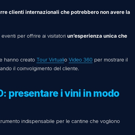
: immergere i clienti nel 
perienze immersive che trasportano i clienti nei vig
ione geografica.
rare i filari di un vigneto, assistere al processo di
clusivi.
per
attrarre clienti internazionali che potrebbero 
ina.