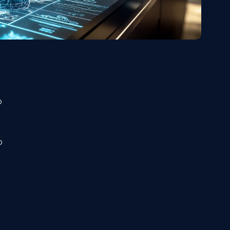
attorno ad esso
are in contatto