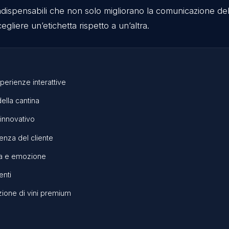
one per brand come
ATP Finals
e
BPER Banca
).
ido ogni Lunedì news, contenuti e curiosità su appl
tecnologie immersive,
quindi se ti interessa seguir
 del mio profilo
😉
menti indispensabili che non solo migliorano la com
per scegliere un’etichetta rispetto a un’altra.
tte in esperienze interattive
l mondo della cantina