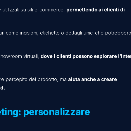
ere ed eventi per offrire ai visitatori
un’esperienza
ntine che hanno creato
Tour Virtuali
o
Video 360
per 
 aumentando il coinvolgimento del cliente.
a 3D: presentare i vini in 
uno strumento indispensabile per le cantine che 
ti.