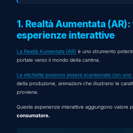
3. Tecnologie di Grafica 3D: presentare i vini
4. Automazione del marketing: personalizzare 
5. Tecnologie per l’analisi sensoriale: colleg
Integrazione digitale nei punti vendita e duran
Guida pratica per integrare le tecnologie nel
Conclusioni
1. Realtà Aumentata (A
esperienze interattive
La Realtà Aumentata (AR)
è uno strumento p