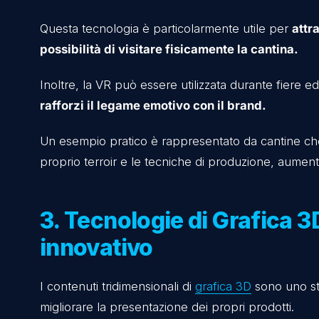
2. Realtà Virtuale (VR)
della cantina
La Realtà Virtuale (VR)
consente di creare es
cantine, indipendentemente dalla loro posiz
Con un visore VR, i consumatori possono esplo
persino partecipare virtualmente a eventi es
Questa tecnologia è particolarmente utile 
possibilità di visitare fisicamente la cant