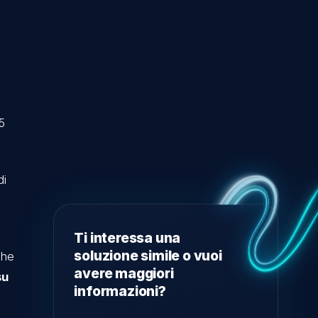
are il proprio
ione del
i, creando
 premium in un
ienza di oltre 5
.
me ad aziende di
ay
(con cui