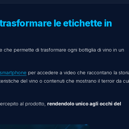
 in modo innovativo
l’esperienza del cliente
are scienza e emozione
te gli eventi
la promozione di vini premium
R): trasformare le etichett
otente che permette di trasformare ogni bottiglia d