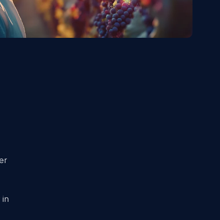
rocesso di
o innovativo per