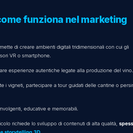
vinicole
eting vinicolo
rtuale
ale in una cantina
le e come funziona nel mar
e permette di creare ambienti digitali tridimensional