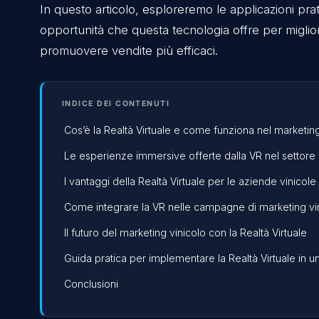
abbiamo realizzato progetti in collaborazi
Su Linkedin, da ormai più di due anni condiv
del mondo della Realtà Aumentata e delle 
questo nuovo mondo, ti lascio qui
il link
In questo articolo, esploreremo le applicazi
opportunità che questa tecnologia offre per 
promuovere vendite più efficaci.
INDICE DEI CONTENUTI
Cos’è la Realtà Virtuale e come funziona nel m
Le esperienze immersive offerte dalla VR nel 