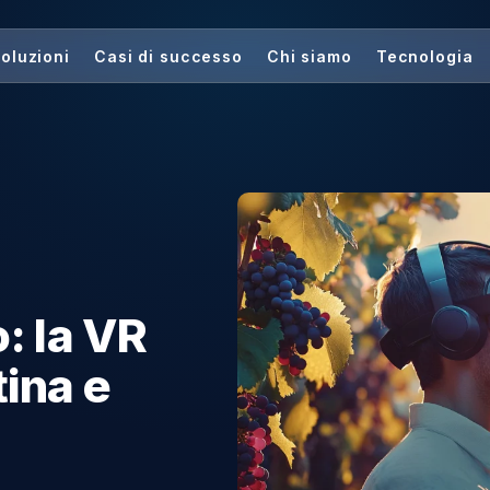
me
Soluzioni
Casi di successo
Chi siamo
ino: la VR
antina e