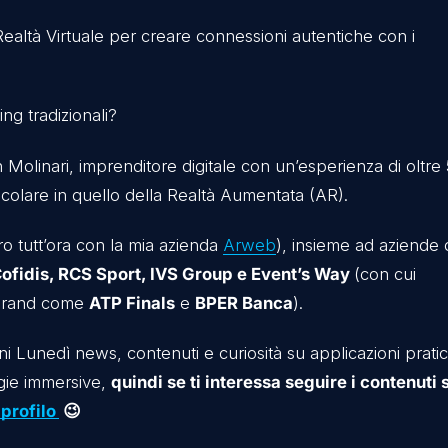
sperienze coinvolgenti e accessibili a chiunque, ovunq
e cantine possono raccontare la propria unicità e il 
 globale.
re la Realtà Virtuale per creare connessioni autent
 marketing tradizionali?
 Kevin Molinari, imprenditore digitale con un’esper
 in particolare in quello della Realtà Aumentata (AR)
 collaboro tutt’ora con la mia azienda
Arweb
), insie
bro di
Cofidis, RCS Sport, IVS Group e Event’s W