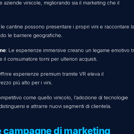
ettagli del terroir. Questa esperienza è particolarmen
one
: La VR consente di mostrare ogni fase della pr
o all’imbottigliamento. I clienti possono immergersi i
nda del prodotto.
 Grazie alla combinazione di VR e contenuti interattivi,
 direttamente da casa, con suggerimenti sugli abb
 Virtuale per le aziende vin
vi per le aziende vinicole, migliorando sia il marketi