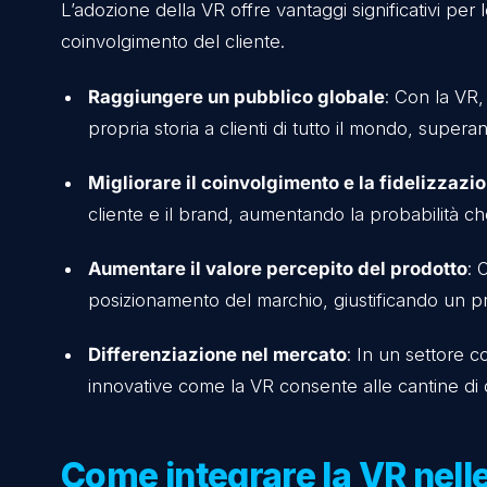
le tecniche di vinificazione e scoprire i d
raggiungere un pubblico internazionale.
Simulazioni del processo di vinificazi
raccolta delle uve alla fermentazione, fin
acquisendo una comprensione più profo
Esperienze di degustazione virtuale
:
possono vivere una degustazione guidata
approfondimenti sulle note aromatiche.
I vantaggi della Realtà
L’adozione della VR offre vantaggi significati