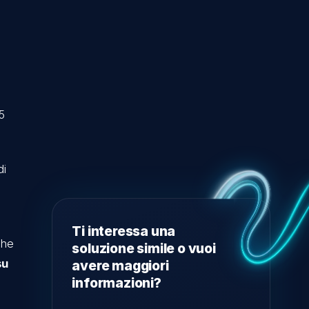
ue si trovi.
proprio terroir in
iche con i
ienza di oltre 5
.
me ad aziende di
ay
(con cui