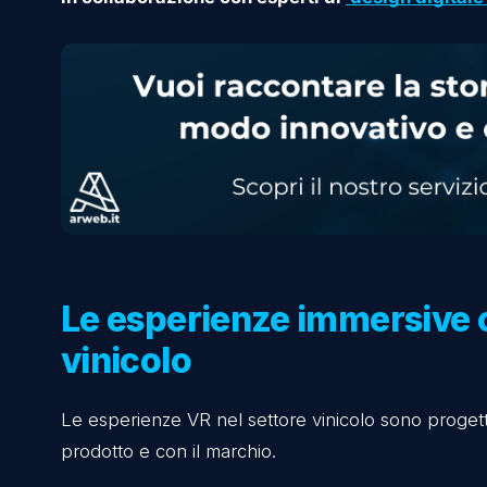
utenti possono interagire tramite dispositiv
Nel settore vinicolo, la VR viene utilizzata 
Ad esempio, i clienti possono esplorare virtu
assistere a eventi esclusivi.
Queste esperienze sono progettate per esse
L’implementazione di progetti VR nel marketin
in collaborazione con esperti di
design di