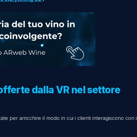
i come visori VR o smartphone.
per simulare esperienze autentiche legate alla produ
almente i vigneti, partecipare a tour guidati delle 
re coinvolgenti, educative e memorabili.
g vinicolo richiede lo sviluppo di contenuti di alta
gitale e storytelling 3D
.