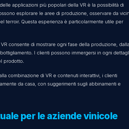
e offerte dalla VR nel set
ogettate per arricchire il modo in cui i clienti inter
i
: Una delle applicazioni più popolari della VR è la p
 clienti possono esplorare le aree di produzione, oss