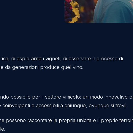
na storica, di esplorarne i vigneti, di osservare il p
famiglia che da generazioni produce quel vino.
asa.
 rendendo possibile per il settore vinicolo: un mod