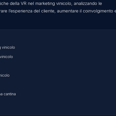
one per brand come
ATP Finals
e
BPER Banca
).
ido ogni Lunedì news, contenuti e curiosità su appl
tecnologie immersive,
quindi se ti interessa seguir
 del mio profilo
😉
oni pratiche della VR nel marketing vinicolo, analiz
migliorare l’esperienza del cliente, aumentare il c
arketing vinicolo
settore vinicolo