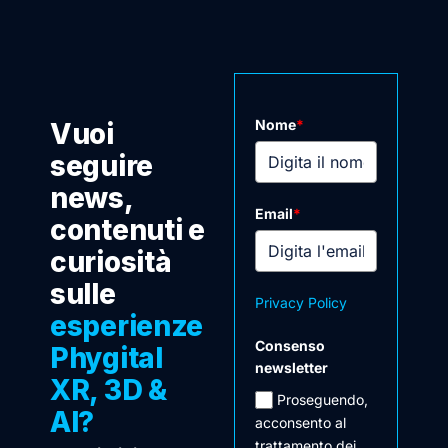
Nome
*
Vuoi
seguire
news,
Email
*
contenuti e
curiosità
sulle
Privacy Policy
esperienze
Consenso
Phygital
newsletter
XR, 3D &
Proseguendo,
AI?
acconsento al
trattamento dei