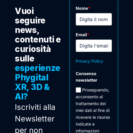
Nome
*
Vuoi
seguire
news,
Email
*
contenuti e
curiosità
sulle
Privacy Policy
esperienze
Consenso
Phygital
newsletter
XR, 3D &
Proseguendo,
AI?
acconsento al
trattamento dei
Iscriviti alla
miei dati al fine di
Newsletter
ricevere le risorse
indicate e
per non
informazioni